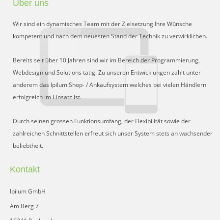
Über uns
Preisgruppen
Wir sind ein dynamisches Team mit der Zielsetzung Ihre Wünsche
Sperrliste
kompetent und nach dem neuesten Stand der Technik zu verwirklichen.
Zustands-Abfragen
Bereits seit über 10 Jahren sind wir im Bereich der Programmierung,
Webdesign und Solutions tätig. Zu unseren Entwicklungen zählt unter
Wareneingang
anderem das Ipilum Shop- / Ankaufsystem welches bei vielen Händlern
erfolgreich im Einsatz ist.
Bar-Ankauf
Tagesabschluss
Durch seinen grossen Funktionsumfang, der Flexibilität sowie der
zahlreichen Schnittstellen erfreut sich unser System stets an wachsender
Allgemeine Einstellungen
beliebtheit.
CMS
Kontakt
Test-Tool
Ipilum GmbH
FAQ
Am Berg 7