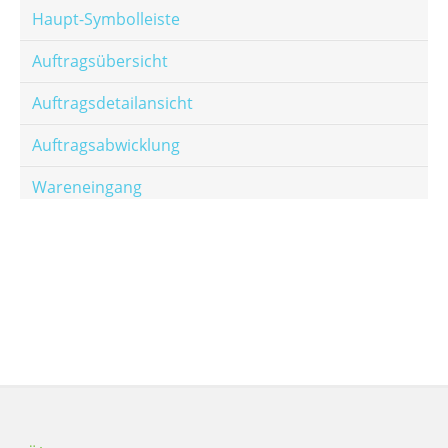
Haupt-Symbolleiste
Auftragsübersicht
Auftragsdetailansicht
Auftragsabwicklung
Wareneingang
Offene Posten
E-Mail-Templates
Automatische Preisberechnung
Hinterlegen von Festpreisen
Salesrank-Staffeln
Alters-Staffeln