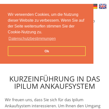
Wir verwenden Cookies, um die Nutzung
dieser Website zu verbessern. Wenn Sie auf
Startseite
Funktionen
Mobile App
der Seite weitersurfen stimmen Sie der
Cookie-Nutzung zu.
Preise
Dokumentation
FAQ
Datenschutzbestimmungen
Kontakt
Impressum
Ok
Datenschutzerklärung
KURZEINFÜHRUNG IN DAS
IPILUM ANKAUFSYSTEM
Wir freuen uns, dass Sie sich für das Ipilum
Ankaufsystem interessieren. Um Ihnen den Umgang