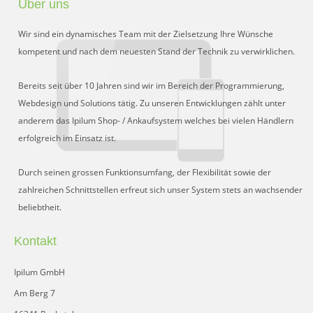
Über uns
Preisgruppen
Wir sind ein dynamisches Team mit der Zielsetzung Ihre Wünsche
Sperrliste
kompetent und nach dem neuesten Stand der Technik zu verwirklichen.
Zustands-Abfragen
Bereits seit über 10 Jahren sind wir im Bereich der Programmierung,
Webdesign und Solutions tätig. Zu unseren Entwicklungen zählt unter
Wareneingang
anderem das Ipilum Shop- / Ankaufsystem welches bei vielen Händlern
erfolgreich im Einsatz ist.
Bar-Ankauf
Tagesabschluss
Durch seinen grossen Funktionsumfang, der Flexibilität sowie der
zahlreichen Schnittstellen erfreut sich unser System stets an wachsender
Allgemeine Einstellungen
beliebtheit.
CMS
Kontakt
Test-Tool
Ipilum GmbH
FAQ
Am Berg 7