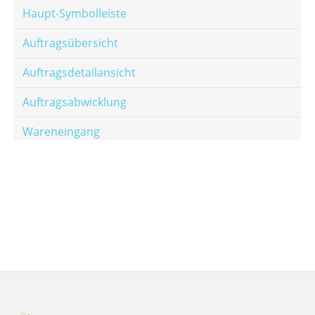
Haupt-Symbolleiste
Auftragsübersicht
Auftragsdetailansicht
Auftragsabwicklung
Wareneingang
Offene Posten
E-Mail-Templates
Automatische Preisberechnung
Hinterlegen von Festpreisen
Salesrank-Staffeln
Alters-Staffeln