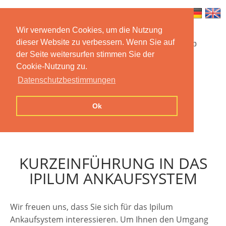
Wir verwenden Cookies, um die Nutzung
dieser Website zu verbessern. Wenn Sie auf
Startseite
Funktionen
Mobile App
der Seite weitersurfen stimmen Sie der
Cookie-Nutzung zu.
Preise
Dokumentation
FAQ
Datenschutzbestimmungen
Kontakt
Impressum
Ok
Datenschutzerklärung
KURZEINFÜHRUNG IN DAS
IPILUM ANKAUFSYSTEM
Wir freuen uns, dass Sie sich für das Ipilum
Ankaufsystem interessieren. Um Ihnen den Umgang