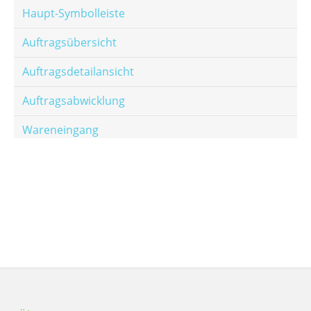
Haupt-Symbolleiste
Auftragsübersicht
Auftragsdetailansicht
Auftragsabwicklung
Wareneingang
Offene Posten
E-Mail-Templates
Automatische Preisberechnung
Hinterlegen von Festpreisen
Salesrank-Staffeln
Alters-Staffeln