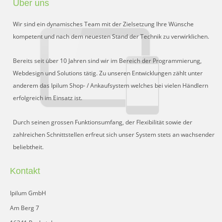
Über uns
Preisgruppen
Wir sind ein dynamisches Team mit der Zielsetzung Ihre Wünsche
Sperrliste
kompetent und nach dem neuesten Stand der Technik zu verwirklichen.
Zustands-Abfragen
Bereits seit über 10 Jahren sind wir im Bereich der Programmierung,
Webdesign und Solutions tätig. Zu unseren Entwicklungen zählt unter
Wareneingang
anderem das Ipilum Shop- / Ankaufsystem welches bei vielen Händlern
erfolgreich im Einsatz ist.
Bar-Ankauf
Tagesabschluss
Durch seinen grossen Funktionsumfang, der Flexibilität sowie der
zahlreichen Schnittstellen erfreut sich unser System stets an wachsender
Allgemeine Einstellungen
beliebtheit.
CMS
Kontakt
Test-Tool
Ipilum GmbH
FAQ
Am Berg 7