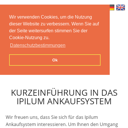
Wir verwenden Cookies, um die Nutzung
dieser Website zu verbessern. Wenn Sie auf
Home
Features
Mobile App
der Seite weitersurfen stimmen Sie der
Cookie-Nutzung zu.
Preise
Documentation
FAQ
Datenschutzbestimmungen
Contact us
Imprint
Privacy
Ok
Statement
KURZEINFÜHRUNG IN DAS
IPILUM ANKAUFSYSTEM
Wir freuen uns, dass Sie sich für das Ipilum
Ankaufsystem interessieren. Um Ihnen den Umgang