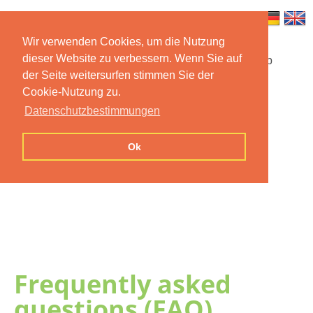
Wir verwenden Cookies, um die Nutzung
dieser Website zu verbessern. Wenn Sie auf
Startseite
Funktionen
Mobile App
der Seite weitersurfen stimmen Sie der
Cookie-Nutzung zu.
Preise
Dokumentation
FAQ
Datenschutzbestimmungen
Kontakt
Impressum
Ok
Datenschutzerklärung
Frequently asked
questions (FAQ)