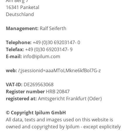
Am Berg 7
16341 Panketal
Deutschland
Management:
Ralf Seiferth
Telephone:
+49 (0)30 69203147- 0
Telefax:
+49 (0)30 69203147- 9
E-mail:
info@ipilum.com
web:
/;jsessionid=aaaMToLMkne6kfBol7G-z
VAT-ID:
DE269563068
Register number
HRB 20847
registered at:
Amtsgericht Frankfurt (Oder)
© Copyright Ipilum GmbH
All data, texts and images used on this website is
owned and copyrighted by Ipilum - except explicitely