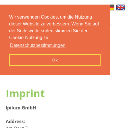
Wir verwenden Cookies, um die Nutzung
dieser Website zu verbessern. Wenn Sie auf
Startseite
Funktionen
Mobile App
der Seite weitersurfen stimmen Sie der
Cookie-Nutzung zu.
Preise
Dokumentation
FAQ
Datenschutzbestimmungen
Kontakt
Impressum
Ok
Datenschutzerklärung
Imprint
Ipilum GmbH
Address: