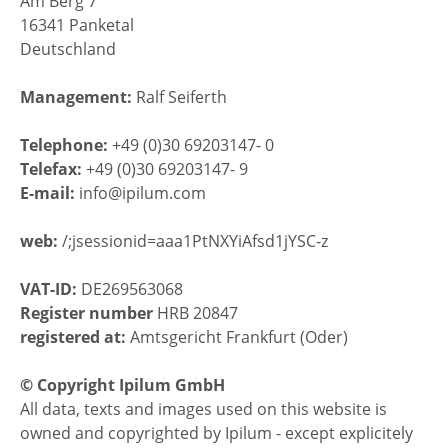
Am Berg 7
16341 Panketal
Deutschland
Management:
Ralf Seiferth
Telephone:
+49 (0)30 69203147- 0
Telefax:
+49 (0)30 69203147- 9
E-mail:
info@ipilum.com
web:
/;jsessionid=aaa1PtNXYiAfsd1jYSC-z
VAT-ID:
DE269563068
Register number
HRB 20847
registered at:
Amtsgericht Frankfurt (Oder)
© Copyright Ipilum GmbH
All data, texts and images used on this website is
owned and copyrighted by Ipilum - except explicitely