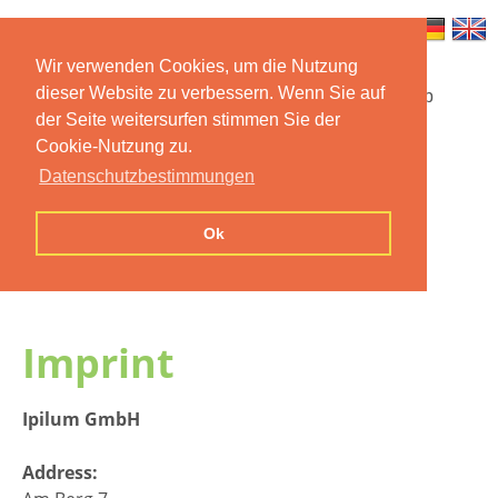
Wir verwenden Cookies, um die Nutzung
dieser Website zu verbessern. Wenn Sie auf
Startseite
Funktionen
Mobile App
der Seite weitersurfen stimmen Sie der
Cookie-Nutzung zu.
Preise
Dokumentation
FAQ
Datenschutzbestimmungen
Kontakt
Impressum
Ok
Datenschutzerklärung
Imprint
Ipilum GmbH
Address: