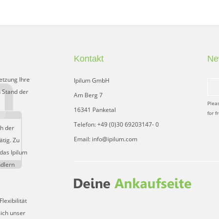
Kontakt
Ne
etzung Ihre
Ipilum GmbH
 Stand der
Am Berg 7
Plea
16341 Panketal
for f
Telefon: +49 (0)30 69203147- 0
ch der
Email: info@ipilum.com
tig. Zu
das Ipilum
ndlern
exibilität
sich unser