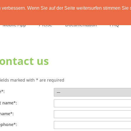
verbessern. Wenn Sie auf der Seite weitersurfen stimmen Sie 
Mobile App
Preise
Documentation
FAQ
ontact us
 fields marked with * are required
e*:
st name*:
name*:
ephone*: