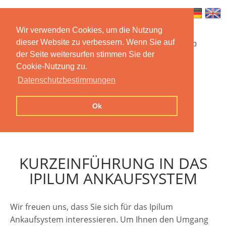
Wir verwenden Cookies, um die Nutzung
dieser Website zu verbessern. Wenn Sie auf
Startseite
Funktionen
Mobile App
der Seite weitersurfen stimmen Sie der
Cookie-Nutzung zu.
Preise
Dokumentation
FAQ
Datenschutzbestimmungen
Kontakt
Impressum
Ok
Datenschutzerklärung
KURZEINFÜHRUNG IN DAS
IPILUM ANKAUFSYSTEM
Wir freuen uns, dass Sie sich für das Ipilum
Ankaufsystem interessieren. Um Ihnen den Umgang