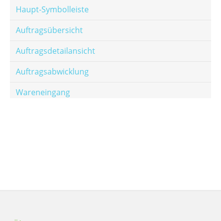
Haupt-Symbolleiste
Auftragsübersicht
Auftragsdetailansicht
Auftragsabwicklung
Wareneingang
Offene Posten
E-Mail-Templates
Automatische Preisberechnung
Hinterlegen von Festpreisen
Salesrank-Staffeln
Alters-Staffeln