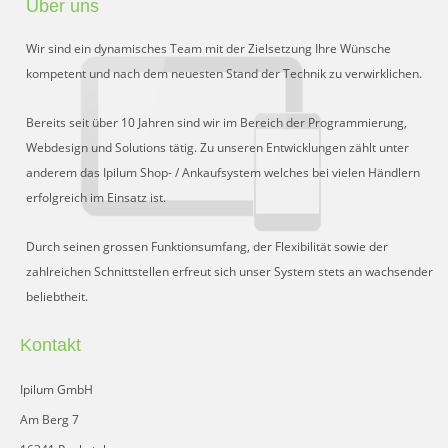
Über uns
Preisgruppen
Wir sind ein dynamisches Team mit der Zielsetzung Ihre Wünsche
Sperrliste
kompetent und nach dem neuesten Stand der Technik zu verwirklichen.
Zustands-Abfragen
Bereits seit über 10 Jahren sind wir im Bereich der Programmierung,
Webdesign und Solutions tätig. Zu unseren Entwicklungen zählt unter
Wareneingang
anderem das Ipilum Shop- / Ankaufsystem welches bei vielen Händlern
erfolgreich im Einsatz ist.
Bar-Ankauf
Tagesabschluss
Durch seinen grossen Funktionsumfang, der Flexibilität sowie der
zahlreichen Schnittstellen erfreut sich unser System stets an wachsender
Allgemeine Einstellungen
beliebtheit.
CMS
Kontakt
Test-Tool
Ipilum GmbH
FAQ
Am Berg 7