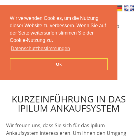
Wir verwenden Cookies, um die Nutzung
dieser Website zu verbessern. Wenn Sie auf
Startseite
Funktionen
Mobile App
der Seite weitersurfen stimmen Sie der
Cookie-Nutzung zu.
Preise
Dokumentation
FAQ
Datenschutzbestimmungen
Kontakt
Impressum
Ok
Datenschutzerklärung
KURZEINFÜHRUNG IN DAS
IPILUM ANKAUFSYSTEM
Wir freuen uns, dass Sie sich für das Ipilum
Ankaufsystem interessieren. Um Ihnen den Umgang