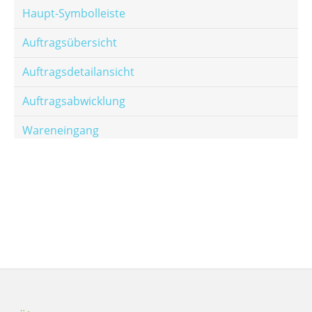
Haupt-Symbolleiste
Auftragsübersicht
Auftragsdetailansicht
Auftragsabwicklung
Wareneingang
Offene Posten
E-Mail-Templates
Automatische Preisberechnung
Hinterlegen von Festpreisen
Salesrank-Staffeln
Alters-Staffeln