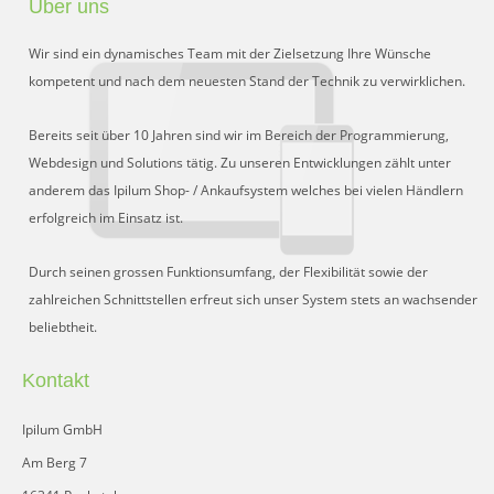
Über uns
Preisgruppen
Wir sind ein dynamisches Team mit der Zielsetzung Ihre Wünsche
Sperrliste
kompetent und nach dem neuesten Stand der Technik zu verwirklichen.
Zustands-Abfragen
Bereits seit über 10 Jahren sind wir im Bereich der Programmierung,
Webdesign und Solutions tätig. Zu unseren Entwicklungen zählt unter
Wareneingang
anderem das Ipilum Shop- / Ankaufsystem welches bei vielen Händlern
erfolgreich im Einsatz ist.
Bar-Ankauf
Tagesabschluss
Durch seinen grossen Funktionsumfang, der Flexibilität sowie der
zahlreichen Schnittstellen erfreut sich unser System stets an wachsender
Allgemeine Einstellungen
beliebtheit.
CMS
Kontakt
Test-Tool
Ipilum GmbH
FAQ
Am Berg 7