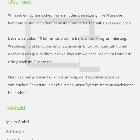
Über uns
Preisgruppen
Wir sind ein dynamisches Team mit der Zielsetzung Ihre Wünsche
Sperrliste
kompetent und nach dem neuesten Stand der Technik zu verwirklichen.
Zustands-Abfragen
Bereits seit über 10 Jahren sind wir im Bereich der Programmierung,
Webdesign und Solutions tätig. Zu unseren Entwicklungen zählt unter
Wareneingang
anderem das Ipilum Shop- / Ankaufsystem welches bei vielen Händlern
erfolgreich im Einsatz ist.
Bar-Ankauf
Tagesabschluss
Durch seinen grossen Funktionsumfang, der Flexibilität sowie der
zahlreichen Schnittstellen erfreut sich unser System stets an wachsender
Allgemeine Einstellungen
beliebtheit.
CMS
Kontakt
Test-Tool
Ipilum GmbH
FAQ
Am Berg 7