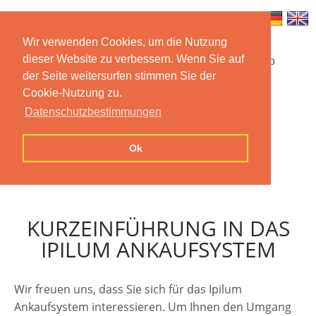
Wir verwenden Cookies, um die Nutzung
dieser Website zu verbessern. Wenn Sie auf
Startseite
Funktionen
Mobile App
der Seite weitersurfen stimmen Sie der
Cookie-Nutzung zu.
Preise
Dokumentation
FAQ
Datenschutzbestimmungen
Kontakt
Impressum
Ok
Datenschutzerklärung
KURZEINFÜHRUNG IN DAS
IPILUM ANKAUFSYSTEM
Wir freuen uns, dass Sie sich für das Ipilum
Ankaufsystem interessieren. Um Ihnen den Umgang