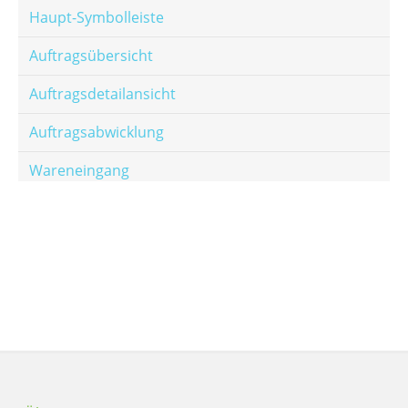
Haupt-Symbolleiste
Auftragsübersicht
Auftragsdetailansicht
Auftragsabwicklung
Wareneingang
Offene Posten
E-Mail-Templates
Automatische Preisberechnung
Hinterlegen von Festpreisen
Salesrank-Staffeln
Alters-Staffeln