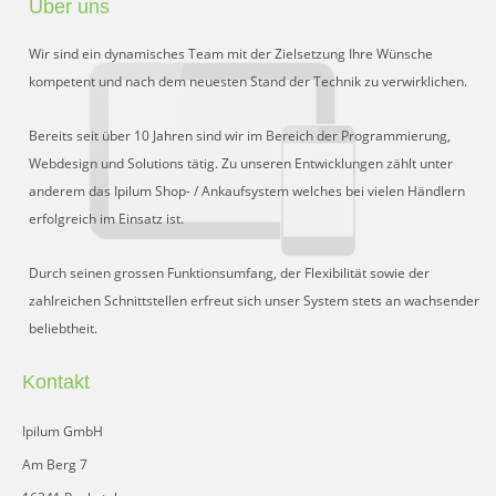
Über uns
Preisgruppen
Wir sind ein dynamisches Team mit der Zielsetzung Ihre Wünsche
Sperrliste
kompetent und nach dem neuesten Stand der Technik zu verwirklichen.
Zustands-Abfragen
Bereits seit über 10 Jahren sind wir im Bereich der Programmierung,
Webdesign und Solutions tätig. Zu unseren Entwicklungen zählt unter
Wareneingang
anderem das Ipilum Shop- / Ankaufsystem welches bei vielen Händlern
erfolgreich im Einsatz ist.
Bar-Ankauf
Tagesabschluss
Durch seinen grossen Funktionsumfang, der Flexibilität sowie der
zahlreichen Schnittstellen erfreut sich unser System stets an wachsender
Allgemeine Einstellungen
beliebtheit.
CMS
Kontakt
Test-Tool
Ipilum GmbH
FAQ
Am Berg 7