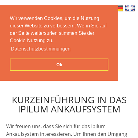
Wir verwenden Cookies, um die Nutzung
dieser Website zu verbessern. Wenn Sie auf
Home
Features
Mobile App
der Seite weitersurfen stimmen Sie der
Cookie-Nutzung zu.
Preise
Documentation
FAQ
Datenschutzbestimmungen
Contact us
Imprint
Privacy
Ok
Statement
KURZEINFÜHRUNG IN DAS
IPILUM ANKAUFSYSTEM
Wir freuen uns, dass Sie sich für das Ipilum
Ankaufsystem interessieren. Um Ihnen den Umgang