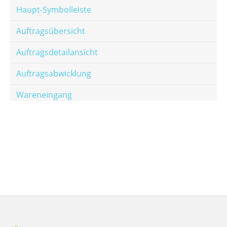
Haupt-Symbolleiste
Auftragsübersicht
Auftragsdetailansicht
Auftragsabwicklung
Wareneingang
Offene Posten
E-Mail-Templates
Automatische Preisberechnung
Hinterlegen von Festpreisen
Salesrank-Staffeln
Alters-Staffeln