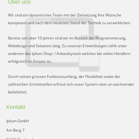
Über uns
Preisgruppen
Wir sind ein dynamisches Team mit der Zielsetzung Ihre Wünsche
Sperrliste
kompetent und nach dem neuesten Stand der Technik zu verwirklichen.
Zustands-Abfragen
Bereits seit über 10 Jahren sind wir im Bereich der Programmierung,
Webdesign und Solutions tätig. Zu unseren Entwicklungen zählt unter
Wareneingang
anderem das Ipilum Shop- / Ankaufsystem welches bei vielen Händlern
erfolgreich im Einsatz ist.
Bar-Ankauf
Tagesabschluss
Durch seinen grossen Funktionsumfang, der Flexibilität sowie der
zahlreichen Schnittstellen erfreut sich unser System stets an wachsender
Allgemeine Einstellungen
beliebtheit.
CMS
Kontakt
Test-Tool
Ipilum GmbH
FAQ
Am Berg 7