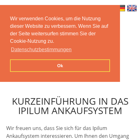
Wir verwenden Cookies, um die Nutzung
dieser Website zu verbessern. Wenn Sie auf
Home
Features
Mobile App
der Seite weitersurfen stimmen Sie der
Cookie-Nutzung zu.
Preise
Documentation
FAQ
Datenschutzbestimmungen
Contact us
Imprint
Privacy
Ok
Statement
KURZEINFÜHRUNG IN DAS
IPILUM ANKAUFSYSTEM
Wir freuen uns, dass Sie sich für das Ipilum
Ankaufsystem interessieren. Um Ihnen den Umgang