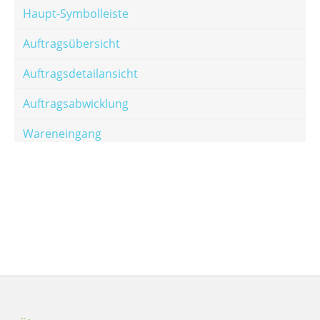
Haupt-Symbolleiste
Auftragsübersicht
Auftragsdetailansicht
Auftragsabwicklung
Wareneingang
Offene Posten
E-Mail-Templates
Automatische Preisberechnung
Hinterlegen von Festpreisen
Salesrank-Staffeln
Alters-Staffeln