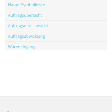
Haupt-Symbolleiste
Auftragsübersicht
Auftragsdetailansicht
Auftragsabwicklung
Wareneingang
Offene Posten
E-Mail-Templates
Automatische Preisberechnung
Hinterlegen von Festpreisen
Salesrank-Staffeln
Alters-Staffeln