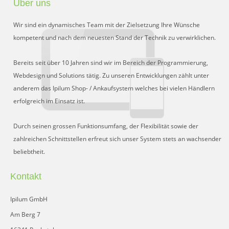
Über uns
Preisgruppen
Wir sind ein dynamisches Team mit der Zielsetzung Ihre Wünsche
Sperrliste
kompetent und nach dem neuesten Stand der Technik zu verwirklichen.
Zustands-Abfragen
Bereits seit über 10 Jahren sind wir im Bereich der Programmierung,
Webdesign und Solutions tätig. Zu unseren Entwicklungen zählt unter
Wareneingang
anderem das Ipilum Shop- / Ankaufsystem welches bei vielen Händlern
erfolgreich im Einsatz ist.
Bar-Ankauf
Tagesabschluss
Durch seinen grossen Funktionsumfang, der Flexibilität sowie der
zahlreichen Schnittstellen erfreut sich unser System stets an wachsender
Allgemeine Einstellungen
beliebtheit.
CMS
Kontakt
Test-Tool
Ipilum GmbH
FAQ
Am Berg 7