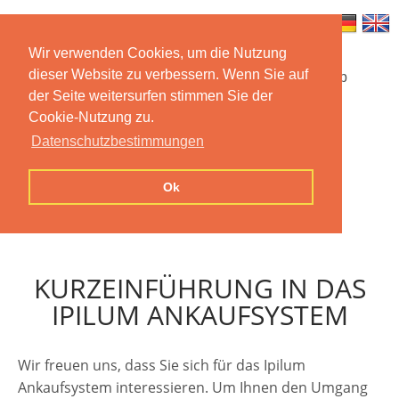
Wir verwenden Cookies, um die Nutzung
dieser Website zu verbessern. Wenn Sie auf
Startseite
Funktionen
Mobile App
der Seite weitersurfen stimmen Sie der
Cookie-Nutzung zu.
Preise
Dokumentation
FAQ
Datenschutzbestimmungen
Kontakt
Impressum
Ok
Datenschutzerklärung
KURZEINFÜHRUNG IN DAS
IPILUM ANKAUFSYSTEM
Wir freuen uns, dass Sie sich für das Ipilum
Ankaufsystem interessieren. Um Ihnen den Umgang