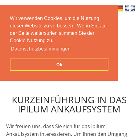
Wir verwenden Cookies, um die Nutzung
dieser Website zu verbessern. Wenn Sie auf
Home
Features
Mobile App
der Seite weitersurfen stimmen Sie der
Cookie-Nutzung zu.
Preise
Documentation
FAQ
Datenschutzbestimmungen
Contact us
Imprint
Privacy
Ok
Statement
KURZEINFÜHRUNG IN DAS
IPILUM ANKAUFSYSTEM
Wir freuen uns, dass Sie sich für das Ipilum
Ankaufsystem interessieren. Um Ihnen den Umgang