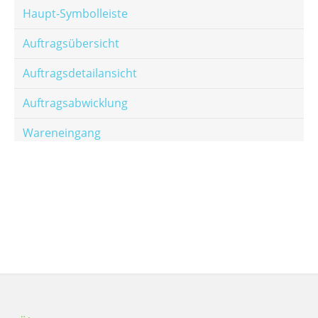
Haupt-Symbolleiste
Auftragsübersicht
Auftragsdetailansicht
Auftragsabwicklung
Wareneingang
Offene Posten
E-Mail-Templates
Automatische Preisberechnung
Hinterlegen von Festpreisen
Salesrank-Staffeln
Alters-Staffeln