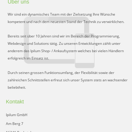
Über uns
Preisgruppen
Wir sind ein dynamisches Team mit der Zielsetzung Ihre Wünsche
Sperrliste
kompetent und nach dem neuesten Stand der Technik zu verwirklichen.
Zustands-Abfragen
Bereits seit über 10 Jahren sind wir im Bereich der Programmierung,
Webdesign und Solutions tätig. Zu unseren Entwicklungen zählt unter
Wareneingang
anderem das Ipilum Shop- / Ankaufsystem welches bei vielen Händlern
erfolgreich im Einsatz ist.
Bar-Ankauf
Tagesabschluss
Durch seinen grossen Funktionsumfang, der Flexibilität sowie der
zahlreichen Schnittstellen erfreut sich unser System stets an wachsender
Allgemeine Einstellungen
beliebtheit.
CMS
Kontakt
Test-Tool
Ipilum GmbH
FAQ
Am Berg 7