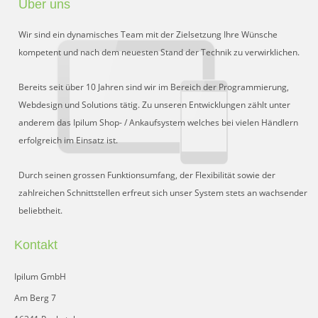
Über uns
Preisgruppen
Wir sind ein dynamisches Team mit der Zielsetzung Ihre Wünsche
Sperrliste
kompetent und nach dem neuesten Stand der Technik zu verwirklichen.
Zustands-Abfragen
Bereits seit über 10 Jahren sind wir im Bereich der Programmierung,
Webdesign und Solutions tätig. Zu unseren Entwicklungen zählt unter
Wareneingang
anderem das Ipilum Shop- / Ankaufsystem welches bei vielen Händlern
erfolgreich im Einsatz ist.
Bar-Ankauf
Tagesabschluss
Durch seinen grossen Funktionsumfang, der Flexibilität sowie der
zahlreichen Schnittstellen erfreut sich unser System stets an wachsender
Allgemeine Einstellungen
beliebtheit.
CMS
Kontakt
Test-Tool
Ipilum GmbH
FAQ
Am Berg 7