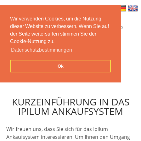
Wir verwenden Cookies, um die Nutzung
dieser Website zu verbessern. Wenn Sie auf
Startseite
Funktionen
Mobile App
der Seite weitersurfen stimmen Sie der
Cookie-Nutzung zu.
Preise
Dokumentation
FAQ
Datenschutzbestimmungen
Kontakt
Impressum
Ok
Datenschutzerklärung
KURZEINFÜHRUNG IN DAS
IPILUM ANKAUFSYSTEM
Wir freuen uns, dass Sie sich für das Ipilum
Ankaufsystem interessieren. Um Ihnen den Umgang