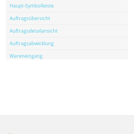
Haupt-Symbolleiste
Auftragsübersicht
Auftragsdetailansicht
Auftragsabwicklung
Wareneingang
Offene Posten
E-Mail-Templates
Automatische Preisberechnung
Hinterlegen von Festpreisen
Salesrank-Staffeln
Alters-Staffeln