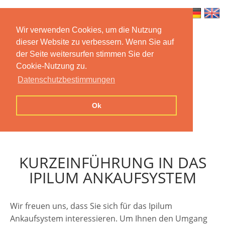
Wir verwenden Cookies, um die Nutzung
dieser Website zu verbessern. Wenn Sie auf
Home
Features
Mobile App
der Seite weitersurfen stimmen Sie der
Cookie-Nutzung zu.
Preise
Documentation
FAQ
Datenschutzbestimmungen
Contact us
Imprint
Privacy
Ok
Statement
KURZEINFÜHRUNG IN DAS
IPILUM ANKAUFSYSTEM
Wir freuen uns, dass Sie sich für das Ipilum
Ankaufsystem interessieren. Um Ihnen den Umgang