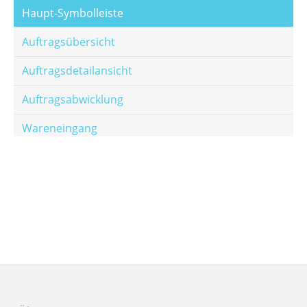
Haupt-Symbolleiste
Auftragsübersicht
Auftragsdetailansicht
Auftragsabwicklung
Wareneingang
Offene Posten
E-Mail-Templates
Automatische Preisberechnung
Hinterlegen von Festpreisen
Salesrank-Staffeln
Alters-Staffeln