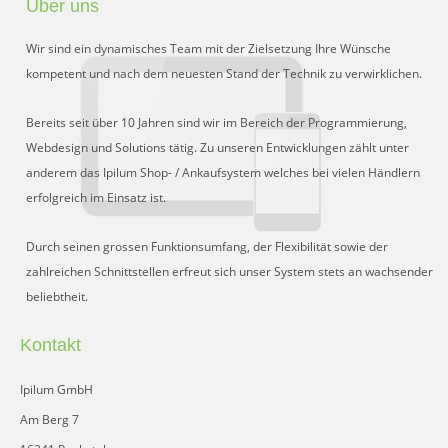
Über uns
Preisgruppen
Wir sind ein dynamisches Team mit der Zielsetzung Ihre Wünsche
Sperrliste
kompetent und nach dem neuesten Stand der Technik zu verwirklichen.
Zustands-Abfragen
Bereits seit über 10 Jahren sind wir im Bereich der Programmierung,
Webdesign und Solutions tätig. Zu unseren Entwicklungen zählt unter
Wareneingang
anderem das Ipilum Shop- / Ankaufsystem welches bei vielen Händlern
erfolgreich im Einsatz ist.
Bar-Ankauf
Tagesabschluss
Durch seinen grossen Funktionsumfang, der Flexibilität sowie der
zahlreichen Schnittstellen erfreut sich unser System stets an wachsender
Allgemeine Einstellungen
beliebtheit.
CMS
Kontakt
Test-Tool
Ipilum GmbH
FAQ
Am Berg 7