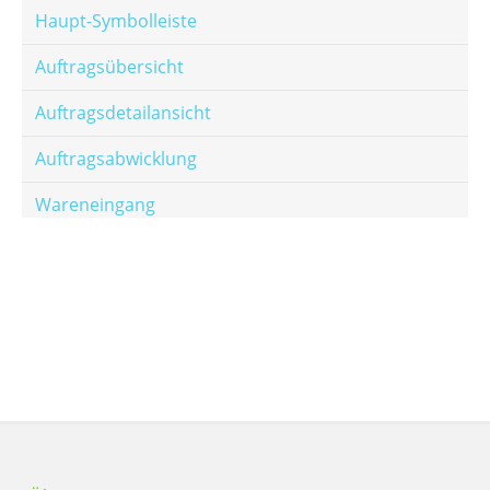
Haupt-Symbolleiste
Auftragsübersicht
Auftragsdetailansicht
Auftragsabwicklung
Wareneingang
Offene Posten
E-Mail-Templates
Automatische Preisberechnung
Hinterlegen von Festpreisen
Salesrank-Staffeln
Alters-Staffeln