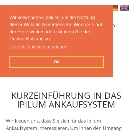
Wir verwenden Cookies, um die Nutzung
dieser Website zu verbessern. Wenn Sie auf
Startseite
Funktionen
Mobile App
der Seite weitersurfen stimmen Sie der
Cookie-Nutzung zu.
Preise
Dokumentation
FAQ
Datenschutzbestimmungen
Kontakt
Impressum
Ok
Datenschutzerklärung
KURZEINFÜHRUNG IN DAS
IPILUM ANKAUFSYSTEM
Wir freuen uns, dass Sie sich für das Ipilum
Ankaufsystem interessieren. Um Ihnen den Umgang