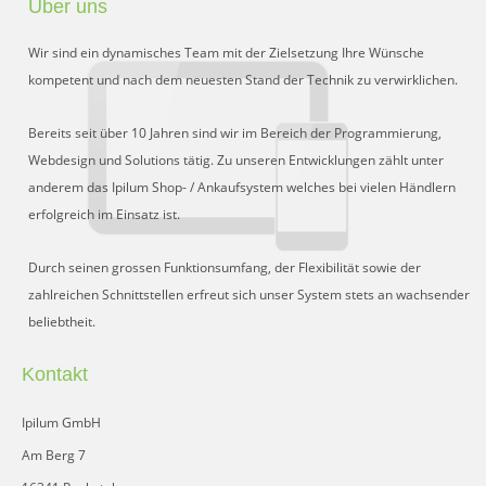
Über uns
Preisgruppen
Wir sind ein dynamisches Team mit der Zielsetzung Ihre Wünsche
Sperrliste
kompetent und nach dem neuesten Stand der Technik zu verwirklichen.
Zustands-Abfragen
Bereits seit über 10 Jahren sind wir im Bereich der Programmierung,
Webdesign und Solutions tätig. Zu unseren Entwicklungen zählt unter
Wareneingang
anderem das Ipilum Shop- / Ankaufsystem welches bei vielen Händlern
erfolgreich im Einsatz ist.
Bar-Ankauf
Tagesabschluss
Durch seinen grossen Funktionsumfang, der Flexibilität sowie der
zahlreichen Schnittstellen erfreut sich unser System stets an wachsender
Allgemeine Einstellungen
beliebtheit.
CMS
Kontakt
Test-Tool
Ipilum GmbH
FAQ
Am Berg 7