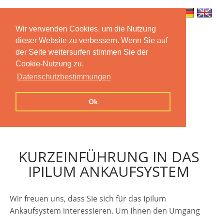
Wir verwenden Cookies, um die Nutzung
dieser Website zu verbessern. Wenn Sie auf
Home
Features
Mobile App
der Seite weitersurfen stimmen Sie der
Cookie-Nutzung zu.
Preise
Documentation
FAQ
Datenschutzbestimmungen
Contact us
Imprint
Privacy
Ok
Statement
KURZEINFÜHRUNG IN DAS
IPILUM ANKAUFSYSTEM
Wir freuen uns, dass Sie sich für das Ipilum
Ankaufsystem interessieren. Um Ihnen den Umgang