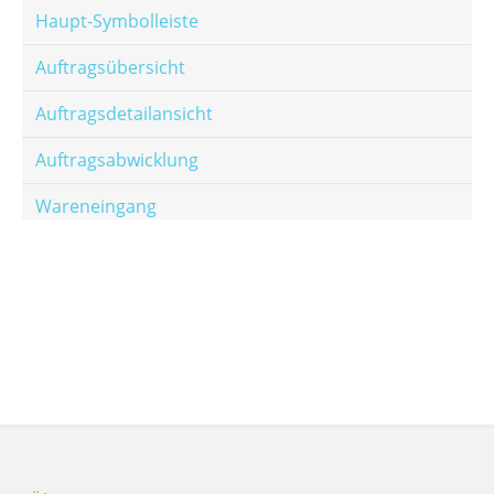
Haupt-Symbolleiste
Auftragsübersicht
Auftragsdetailansicht
Auftragsabwicklung
Wareneingang
Offene Posten
E-Mail-Templates
Automatische Preisberechnung
Hinterlegen von Festpreisen
Salesrank-Staffeln
Alters-Staffeln