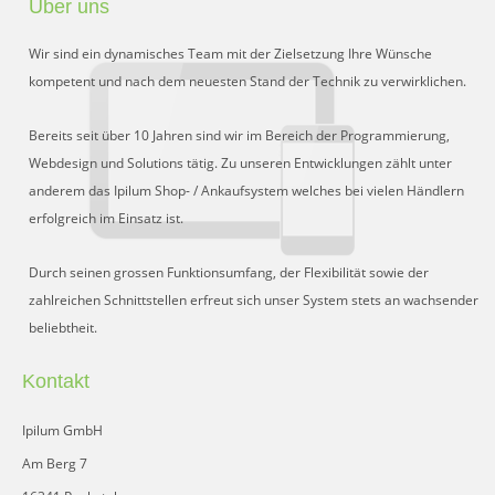
Über uns
Preisgruppen
Wir sind ein dynamisches Team mit der Zielsetzung Ihre Wünsche
Sperrliste
kompetent und nach dem neuesten Stand der Technik zu verwirklichen.
Zustands-Abfragen
Bereits seit über 10 Jahren sind wir im Bereich der Programmierung,
Webdesign und Solutions tätig. Zu unseren Entwicklungen zählt unter
Wareneingang
anderem das Ipilum Shop- / Ankaufsystem welches bei vielen Händlern
erfolgreich im Einsatz ist.
Bar-Ankauf
Tagesabschluss
Durch seinen grossen Funktionsumfang, der Flexibilität sowie der
zahlreichen Schnittstellen erfreut sich unser System stets an wachsender
Allgemeine Einstellungen
beliebtheit.
CMS
Kontakt
Test-Tool
Ipilum GmbH
FAQ
Am Berg 7