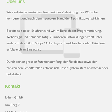
Über uns
Preisgruppen
Wir sind ein dynamisches Team mit der Zielsetzung Ihre Wünsche
Sperrliste
kompetent und nach dem neuesten Stand der Technik zu verwirklichen.
Zustands-Abfragen
Bereits seit über 10 Jahren sind wir im Bereich der Programmierung,
Webdesign und Solutions tätig. Zu unseren Entwicklungen zählt unter
Wareneingang
anderem das Ipilum Shop- / Ankaufsystem welches bei vielen Händlern
erfolgreich im Einsatz ist.
Bar-Ankauf
Tagesabschluss
Durch seinen grossen Funktionsumfang, der Flexibilität sowie der
zahlreichen Schnittstellen erfreut sich unser System stets an wachsender
Allgemeine Einstellungen
beliebtheit.
CMS
Kontakt
Test-Tool
Ipilum GmbH
FAQ
Am Berg 7