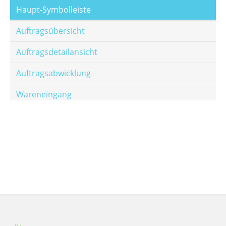
Haupt-Symbolleiste
Auftragsübersicht
Auftragsdetailansicht
Auftragsabwicklung
Wareneingang
Offene Posten
E-Mail-Templates
Automatische Preisberechnung
Hinterlegen von Festpreisen
Salesrank-Staffeln
Alters-Staffeln