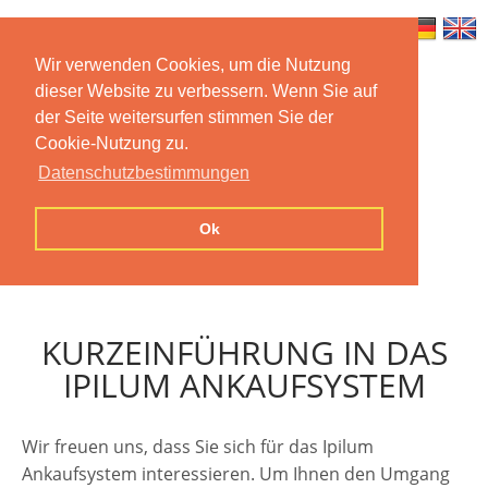
Wir verwenden Cookies, um die Nutzung
dieser Website zu verbessern. Wenn Sie auf
Home
Features
Mobile App
der Seite weitersurfen stimmen Sie der
Cookie-Nutzung zu.
Preise
Documentation
FAQ
Datenschutzbestimmungen
Contact us
Imprint
Privacy
Ok
Statement
KURZEINFÜHRUNG IN DAS
IPILUM ANKAUFSYSTEM
Wir freuen uns, dass Sie sich für das Ipilum
Ankaufsystem interessieren. Um Ihnen den Umgang