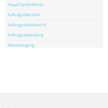
Haupt-Symbolleiste
Auftragsübersicht
Auftragsdetailansicht
Auftragsabwicklung
Wareneingang
Offene Posten
E-Mail-Templates
Automatische Preisberechnung
Hinterlegen von Festpreisen
Salesrank-Staffeln
Alters-Staffeln