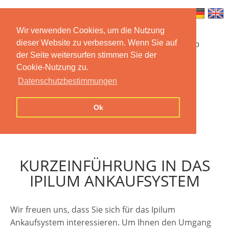
Wir verwenden Cookies, um die Nutzung
dieser Website zu verbessern. Wenn Sie auf
Startseite
Funktionen
Mobile App
der Seite weitersurfen stimmen Sie der
Cookie-Nutzung zu.
Preise
Dokumentation
FAQ
Datenschutzbestimmungen
Kontakt
Impressum
Ok
Datenschutzerklärung
KURZEINFÜHRUNG IN DAS
IPILUM ANKAUFSYSTEM
Wir freuen uns, dass Sie sich für das Ipilum
Ankaufsystem interessieren. Um Ihnen den Umgang