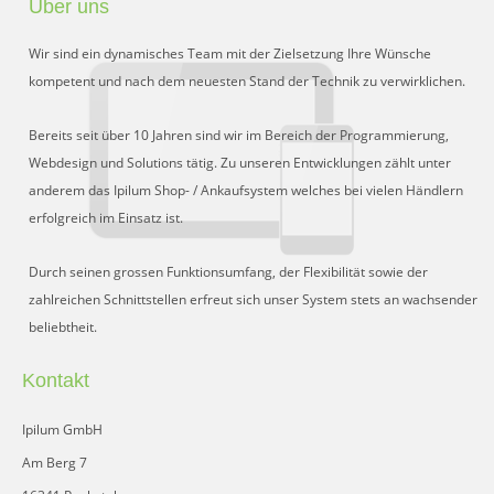
Über uns
Preisgruppen
Wir sind ein dynamisches Team mit der Zielsetzung Ihre Wünsche
Sperrliste
kompetent und nach dem neuesten Stand der Technik zu verwirklichen.
Zustands-Abfragen
Bereits seit über 10 Jahren sind wir im Bereich der Programmierung,
Webdesign und Solutions tätig. Zu unseren Entwicklungen zählt unter
Wareneingang
anderem das Ipilum Shop- / Ankaufsystem welches bei vielen Händlern
erfolgreich im Einsatz ist.
Bar-Ankauf
Tagesabschluss
Durch seinen grossen Funktionsumfang, der Flexibilität sowie der
zahlreichen Schnittstellen erfreut sich unser System stets an wachsender
Allgemeine Einstellungen
beliebtheit.
CMS
Kontakt
Test-Tool
Ipilum GmbH
FAQ
Am Berg 7