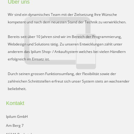
Über uns
Preisgruppen
Wir sind ein dynamisches Team mit der Zielsetzung Ihre Wünsche
Sperrliste
kompetent und nach dem neuesten Stand der Technik zu verwirklichen.
Zustands-Abfragen
Bereits seit über 10 Jahren sind wir im Bereich der Programmierung,
Webdesign und Solutions tätig. Zu unseren Entwicklungen zählt unter
Wareneingang
anderem das Ipilum Shop- / Ankaufsystem welches bei vielen Händlern
erfolgreich im Einsatz ist.
Bar-Ankauf
Tagesabschluss
Durch seinen grossen Funktionsumfang, der Flexibilität sowie der
zahlreichen Schnittstellen erfreut sich unser System stets an wachsender
Allgemeine Einstellungen
beliebtheit.
CMS
Kontakt
Test-Tool
Ipilum GmbH
FAQ
Am Berg 7