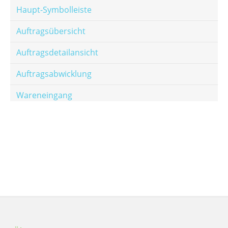
Haupt-Symbolleiste
Auftragsübersicht
Auftragsdetailansicht
Auftragsabwicklung
Wareneingang
Offene Posten
E-Mail-Templates
Automatische Preisberechnung
Hinterlegen von Festpreisen
Salesrank-Staffeln
Alters-Staffeln