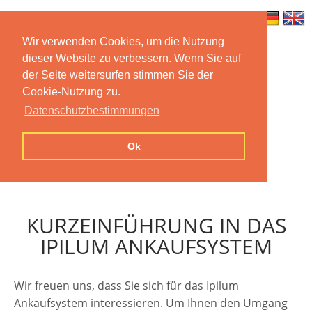
Wir verwenden Cookies, um die Nutzung
dieser Website zu verbessern. Wenn Sie auf
Home
Features
Mobile App
der Seite weitersurfen stimmen Sie der
Cookie-Nutzung zu.
Preise
Documentation
FAQ
Datenschutzbestimmungen
Contact us
Imprint
Privacy
Ok
Statement
KURZEINFÜHRUNG IN DAS
IPILUM ANKAUFSYSTEM
Wir freuen uns, dass Sie sich für das Ipilum
Ankaufsystem interessieren. Um Ihnen den Umgang