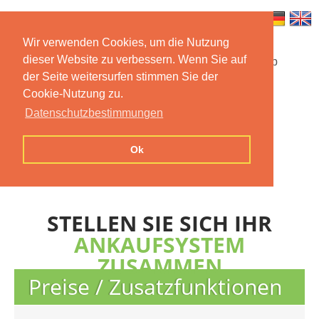
Wir verwenden Cookies, um die Nutzung
dieser Website zu verbessern. Wenn Sie auf
Startseite
Funktionen
Mobile App
der Seite weitersurfen stimmen Sie der
Cookie-Nutzung zu.
Preise
Dokumentation
FAQ
Datenschutzbestimmungen
Kontakt
Impressum
Ok
Datenschutzerklärung
STELLEN SIE SICH IHR
ANKAUFSYSTEM
ZUSAMMEN
Preise / Zusatzfunktionen