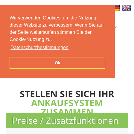
Wir verwenden Cookies, um die Nutzung
dieser Website zu verbessern. Wenn Sie auf
Startseite
Funktionen
Mobile App
der Seite weitersurfen stimmen Sie der
Cookie-Nutzung zu.
Preise
Dokumentation
FAQ
Datenschutzbestimmungen
Kontakt
Impressum
Ok
Datenschutzerklärung
STELLEN SIE SICH IHR
ANKAUFSYSTEM
ZUSAMMEN
Preise / Zusatzfunktionen