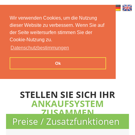
Wir verwenden Cookies, um die Nutzung
dieser Website zu verbessern. Wenn Sie auf
Home
Features
Mobile App
der Seite weitersurfen stimmen Sie der
Cookie-Nutzung zu.
Preise
Documentation
FAQ
Datenschutzbestimmungen
Contact us
Imprint
Privacy
Ok
Statement
STELLEN SIE SICH IHR
ANKAUFSYSTEM
ZUSAMMEN
Preise / Zusatzfunktionen