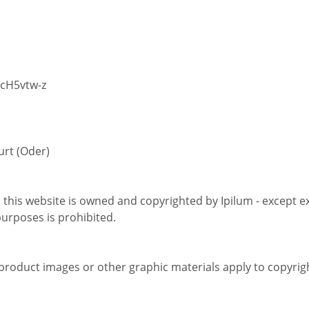
cH5vtw-z
urt (Oder)
 this website is owned and copyrighted by Ipilum - except exp
purposes is prohibited.
product images or other graphic materials apply to copyrig