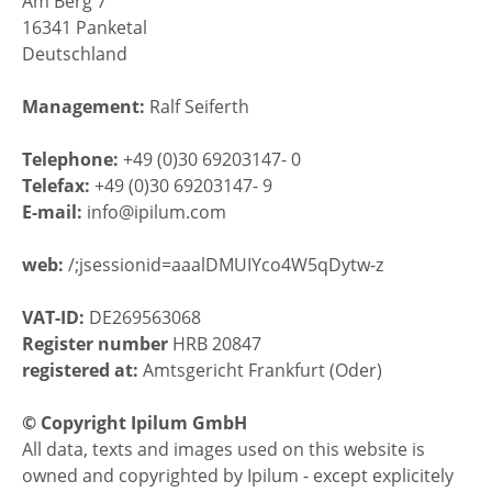
Am Berg 7
16341 Panketal
Deutschland
Management:
Ralf Seiferth
Telephone:
+49 (0)30 69203147- 0
Telefax:
+49 (0)30 69203147- 9
E-mail:
info@ipilum.com
web:
/;jsessionid=aaalDMUIYco4W5qDytw-z
VAT-ID:
DE269563068
Register number
HRB 20847
registered at:
Amtsgericht Frankfurt (Oder)
© Copyright Ipilum GmbH
All data, texts and images used on this website is
owned and copyrighted by Ipilum - except explicitely