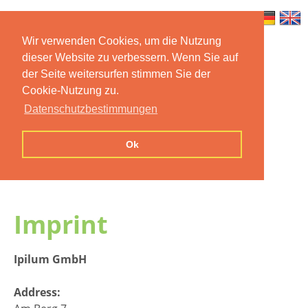
Wir verwenden Cookies, um die Nutzung
dieser Website zu verbessern. Wenn Sie auf
Home
Features
Mobile App
der Seite weitersurfen stimmen Sie der
Cookie-Nutzung zu.
Preise
Documentation
FAQ
Datenschutzbestimmungen
Contact us
Imprint
Privacy
Ok
Statement
Imprint
Ipilum GmbH
Address: