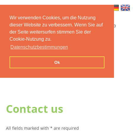
Wir verwenden Cookies, um die Nutzung
dieser Website zu verbessern. Wenn Sie auf
Startseite
Funktionen
Mobile App
der Seite weitersurfen stimmen Sie der
Cookie-Nutzung zu.
Preise
Dokumentation
FAQ
Datenschutzbestimmungen
Kontakt
Impressum
Ok
Datenschutzerklärung
Contact us
All fields marked with * are required