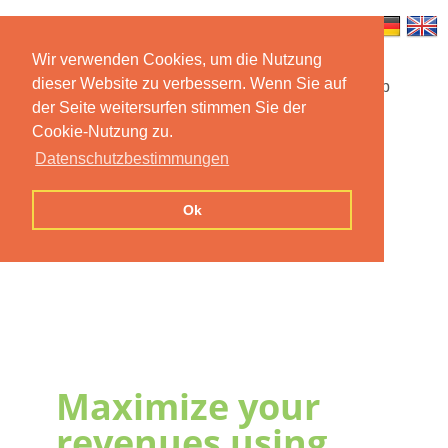
Wir verwenden Cookies, um die Nutzung
dieser Website zu verbessern. Wenn Sie auf
Startseite
Funktionen
Mobile App
der Seite weitersurfen stimmen Sie der
Cookie-Nutzung zu.
Preise
Dokumentation
FAQ
Datenschutzbestimmungen
Kontakt
Impressum
Ok
Datenschutzerklärung
Maximize your
revenues using