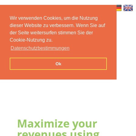
Wir verwenden Cookies, um die Nutzung
dieser Website zu verbessern. Wenn Sie auf
Home
Features
Mobile App
der Seite weitersurfen stimmen Sie der
Cookie-Nutzung zu.
Preise
Documentation
FAQ
Datenschutzbestimmungen
Contact us
Imprint
Privacy
Ok
Statement
Maximize your
revenues using