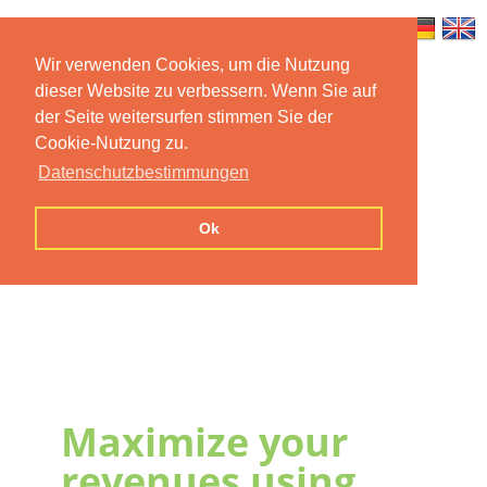
Wir verwenden Cookies, um die Nutzung
dieser Website zu verbessern. Wenn Sie auf
Home
Features
Mobile App
der Seite weitersurfen stimmen Sie der
Cookie-Nutzung zu.
Preise
Documentation
FAQ
Datenschutzbestimmungen
Contact us
Imprint
Privacy
Ok
Statement
Maximize your
revenues using