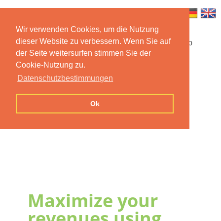
Wir verwenden Cookies, um die Nutzung
dieser Website zu verbessern. Wenn Sie auf
Startseite
Funktionen
Mobile App
der Seite weitersurfen stimmen Sie der
Cookie-Nutzung zu.
Preise
Dokumentation
FAQ
Datenschutzbestimmungen
Kontakt
Impressum
Ok
Datenschutzerklärung
Maximize your
revenues using