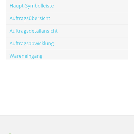
Haupt-Symbolleiste
Auftragsübersicht
Auftragsdetailansicht
Auftragsabwicklung
Wareneingang
Offene Posten
E-Mail-Templates
Automatische Preisberechnung
Hinterlegen von Festpreisen
Salesrank-Staffeln
Alters-Staffeln