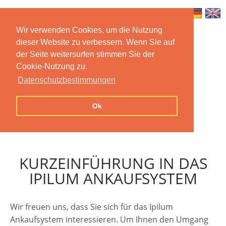
Wir verwenden Cookies, um die Nutzung
dieser Website zu verbessern. Wenn Sie auf
Home
Features
Mobile App
der Seite weitersurfen stimmen Sie der
Cookie-Nutzung zu.
Preise
Documentation
FAQ
Datenschutzbestimmungen
Contact us
Imprint
Privacy
Ok
Statement
KURZEINFÜHRUNG IN DAS
IPILUM ANKAUFSYSTEM
Wir freuen uns, dass Sie sich für das Ipilum
Ankaufsystem interessieren. Um Ihnen den Umgang