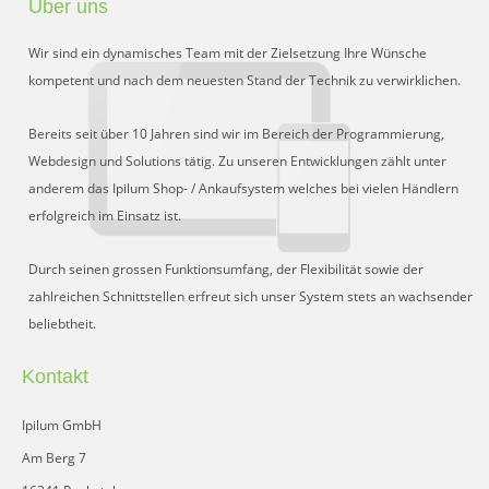
Über uns
Preisgruppen
Wir sind ein dynamisches Team mit der Zielsetzung Ihre Wünsche
Sperrliste
kompetent und nach dem neuesten Stand der Technik zu verwirklichen.
Zustands-Abfragen
Bereits seit über 10 Jahren sind wir im Bereich der Programmierung,
Webdesign und Solutions tätig. Zu unseren Entwicklungen zählt unter
Wareneingang
anderem das Ipilum Shop- / Ankaufsystem welches bei vielen Händlern
erfolgreich im Einsatz ist.
Bar-Ankauf
Tagesabschluss
Durch seinen grossen Funktionsumfang, der Flexibilität sowie der
zahlreichen Schnittstellen erfreut sich unser System stets an wachsender
Allgemeine Einstellungen
beliebtheit.
CMS
Kontakt
Test-Tool
Ipilum GmbH
FAQ
Am Berg 7